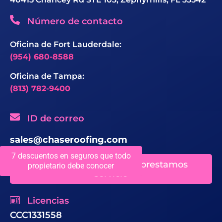
Número de contacto
Oficina de Fort Lauderdale:
(954) 680-8588
Oficina de Tampa:
(813) 782-9400
ID de correo
sales@chaseroofing.com
7 descuentos en seguros que todo
Ubicaciones en las que prestamos
propietario debe conocer
servicio
Licencias
CCC1331558