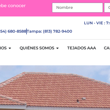
ebe conocer
LUN - VIE : 7
(954) 680-8588
Tampa: (813) 782-9400
IOS
QUIÉNES SOMOS
TEJADOS AAA
CA