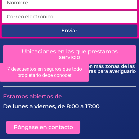
Enviar
Ubicaciones en las que prestamos
servicio
Es posible que prestemos servicio en más zonas de las
7 descuentos en seguros que todo
indicadas. Nos encantaría que llamaras para averiguarlo
propietario debe conocer
Ver ubicaciones
Estamos abiertos de
De lunes a viernes, de 8:00 a 17:00
Póngase en contacto