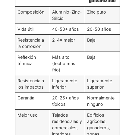
galvanizado
Composición
Aluminio-Zinc-
Zinc puro
Silicio
Vida útil
40-50+ años
20-50 años
Resistencia a
2-4× mejor
Baja
la corrosión
Reflexión
Más alto
Baja
térmica
(techo más
frío)
Resistencia a
Ligeramente
Ligeramente
los impactos
inferior
superior
Garantía
20-25+ años
Normalmente
típicos
ninguno
Mejor uso
Tejados
Edificios
residenciales y
agrícolas,
comerciales,
ganaderos,
interiores
zonas