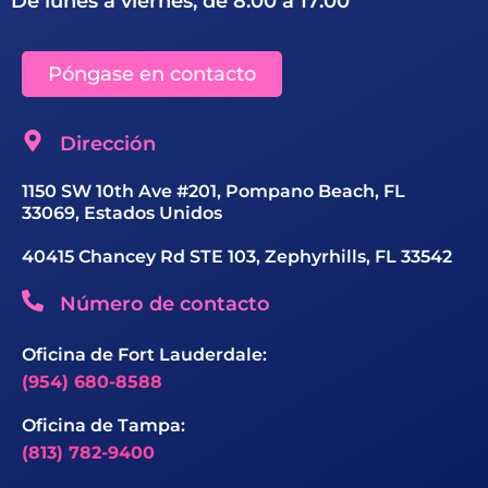
De lunes a viernes, de 8:00 a 17:00
Póngase en contacto
Dirección
1150 SW 10th Ave #201, Pompano Beach, FL
33069, Estados Unidos
40415 Chancey Rd STE 103, Zephyrhills, FL 33542
Número de contacto
Oficina de Fort Lauderdale:
(954) 680-8588
Oficina de Tampa:
(813) 782-9400