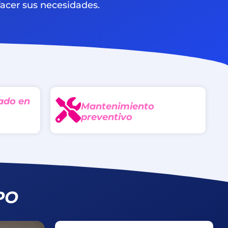
facer sus necesidades.
ado en
Mantenimiento
preventivo
PO