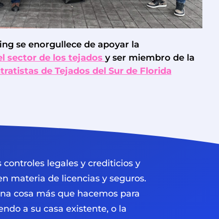
ng se enorgullece de apoyar la
l sector de los tejados
y ser miembro de la
ratistas de Tejados del Sur de Florida
ontroles legales y crediticios y
n materia de licencias y seguros.
 una cosa más que hacemos para
ndo a su casa existente, o la