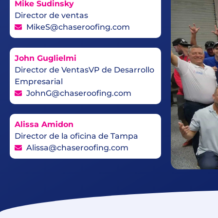
Mike Sudinsky
Director de ventas
MikeS@chaseroofing.com
John Guglielmi
Director de VentasVP de Desarrollo
Empresarial
JohnG@chaseroofing.com
Alissa Amidon
Director de la oficina de Tampa
Alissa@chaseroofing.com