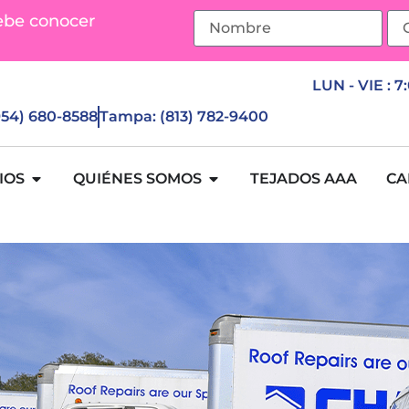
ebe conocer
LUN - VIE : 7
(954) 680-8588
Tampa: (813) 782-9400
IOS
QUIÉNES SOMOS
TEJADOS AAA
CA