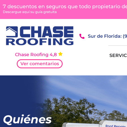
7 descuentos en seguros que todo propietario d
Descargue aquí su guía gratuita
Sur de Florida: 
Chase Roofing 4,8
SERVIC
Ver comentarios
Quiénes