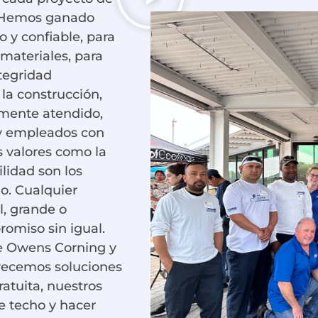
. Hemos ganado
 y confiable, para
 materiales, para
ntegridad
la construcción,
mente atendido,
 y empleados con
s valores como la
lidad son los
o. Cualquier
l, grande o
omiso sin igual.
de Owens Corning y
frecemos soluciones
atuita, nuestros
e techo y hacer