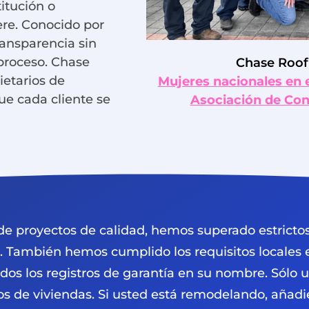
titución o
re. Conocido por
transparencia sin
 proceso. Chase
Chase Roofi
ietarios de
Mujeres nacionales en e
ue cada cliente se
Asociación de Cont
e proyectos de calidad, hemos superado estrictos c
. También hemos cumplido los requisitos locales e
s los registros de garantía en su nombre. Sólo
os de viviendas. Si usted está remodelando, añadie