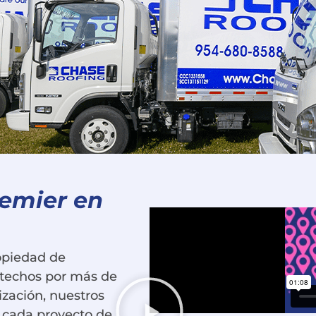
remier en
opiedad de
 techos por más de
lización, nuestros
e cada proyecto de