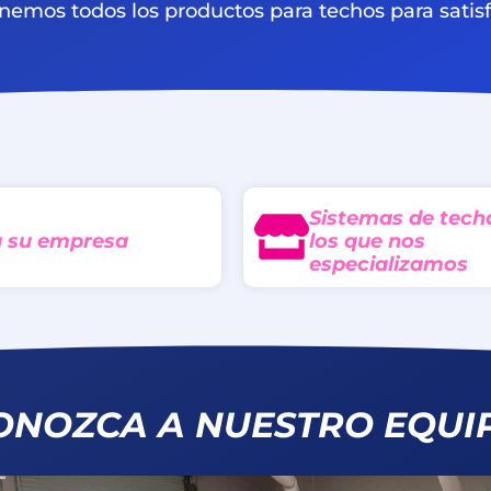
nemos todos los productos para techos para satis
Sistemas de tech
 su empresa
los que nos
especializamos
ONOZCA A NUESTRO EQUI