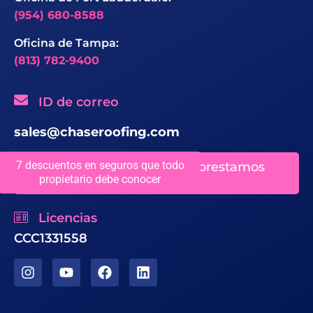
(954) 680-8588
Oficina de Tampa:
(813) 782-9400
ID de correo
sales@chaseroofing.com
7 descuentos en seguros que todo
Ubicaciones en las que prestamos
servicio
propietario debe conocer
Licencias
CCC1331558