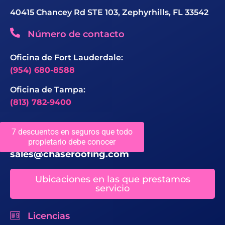
40415 Chancey Rd STE 103, Zephyrhills, FL 33542
Número de contacto
Oficina de Fort Lauderdale:
(954) 680-8588
Oficina de Tampa:
(813) 782-9400
ID de correo
7 descuentos en seguros que todo
propietario debe conocer
sales@chaseroofing.com
Ubicaciones en las que prestamos
servicio
Licencias