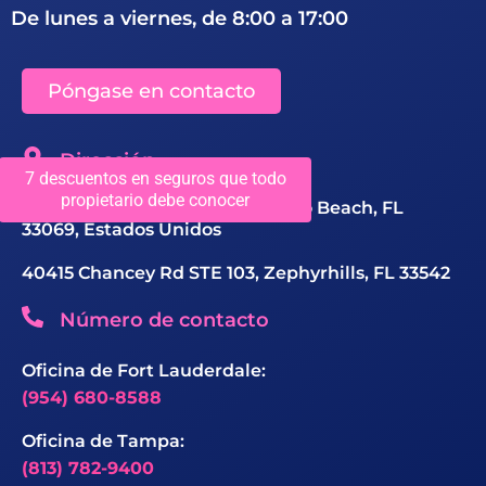
De lunes a viernes, de 8:00 a 17:00
Póngase en contacto
Dirección
7 descuentos en seguros que todo
propietario debe conocer
1150 SW 10th Ave #201, Pompano Beach, FL
33069, Estados Unidos
40415 Chancey Rd STE 103, Zephyrhills, FL 33542
Número de contacto
Oficina de Fort Lauderdale:
(954) 680-8588
Oficina de Tampa:
(813) 782-9400