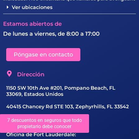
Ver ubicaciones
Estamos abiertos de
De lunes a viernes, de 8:00 a 17:00
Póngase en contacto
Dirección
1150 SW 10th Ave #201, Pompano Beach, FL
33069, Estados Unidos
40415 Chancey Rd STE 103, Zephyrhills, FL 33542
Número de contacto
7 descuentos en seguros que todo
propietario debe conocer
Oficina de Fort Lauderdale: