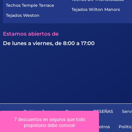
Techos Temple Terrace
Tejados Wilton Manors
Tejados Weston
Estamos abiertos de
De lunes a viernes, de 8:00 a 17:00
Quiénes Somos
Recursos
RESEÑAS
Serv
7 descuentos en seguros que todo
propietario debe conocer
Carrera Profesional
Contacte Con Nosotros
Políti