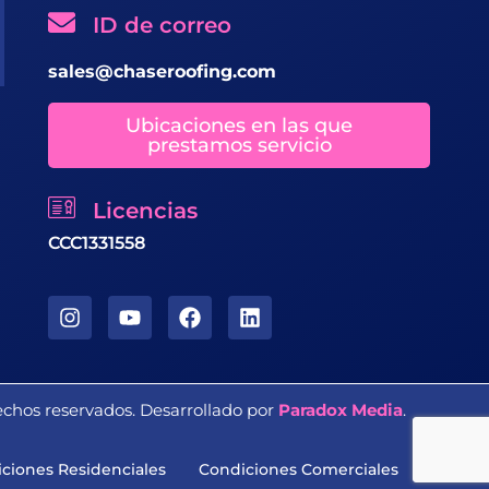
ID de correo
sales@chaseroofing.com
Ubicaciones en las que
prestamos servicio
Licencias
CCC1331558
echos reservados. Desarrollado por
Paradox Media
.
ciones Residenciales
Condiciones Comerciales