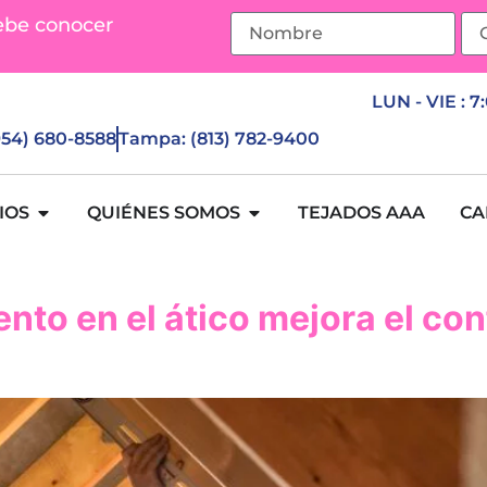
ebe conocer
LUN - VIE : 7
(954) 680-8588
Tampa: (813) 782-9400
IOS
QUIÉNES SOMOS
TEJADOS AAA
CA
to en el ático mejora el conf