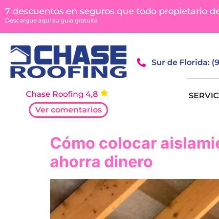
contenido
7 descuentos en seguros que todo propietario d
Descargue aquí su guía gratuita
Sur de Florida: 
Chase Roofing 4,8
SERVIC
Ver comentarios
Cómo colocar aislamien
ahorra dinero