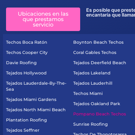
Es posible que prest
Ubicaciones en las
encantaría que llama
que prestamos
servicio
Techos Boca Ratón
Boynton Beach Techos
Techos Cooper City
Coral Gables Techos
Davie Roofing
Tejados Deerfield Beach
Tejados Hollywood
Tejados Lakeland
Tejados Lauderdale-By-The-
Tejados Lauderhill
Sea
Techos Miami
Tejados Miami Gardens
Tejados Oakland Park
Tejados North Miami Beach
Pompano Beach Techos
Plantation Roofing
Sunrise Roofing
Tejados Seffner
Techos De Thonotosassa