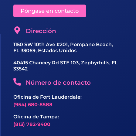
Póngase en contacto
Dirección
1150 SW 10th Ave #201, Pompano Beach,
FL 33069, Estados Unidos
40415 Chancey Rd STE 103, Zephyrhills, FL
33542
Número de contacto
Oficina de Fort Lauderdale:
(954) 680-8588
Oficina de Tampa:
(813) 782-9400