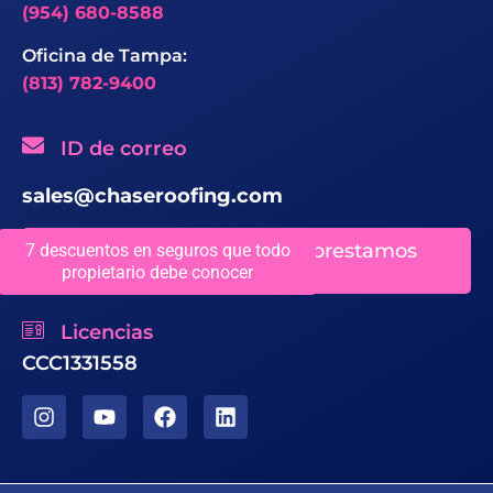
(954) 680-8588
Oficina de Tampa:
(813) 782-9400
ID de correo
sales@chaseroofing.com
Ubicaciones en las que prestamos
7 descuentos en seguros que todo
servicio
propietario debe conocer
Licencias
CCC1331558