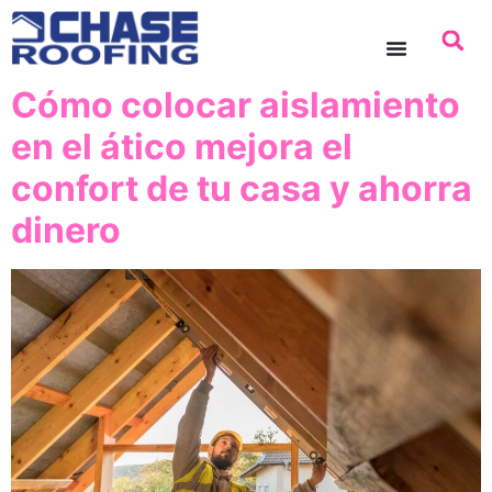
contenido
Cómo colocar aislamiento
en el ático mejora el
confort de tu casa y ahorra
dinero