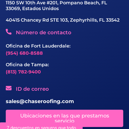
1150 SW 10th Ave #201, Pompano Beach, FL
33069, Estados Unidos
40415 Chancey Rd STE 103, Zephyrhills, FL 33542
Número de contacto
Oficina de Fort Lauderdale:
(954) 680-8588
Oficina de Tampa:
(813) 782-9400
ID de correo
sales@chaseroofing.com
Ubicaciones en las que prestamos
servicio
7 descuentos en seguros que todo