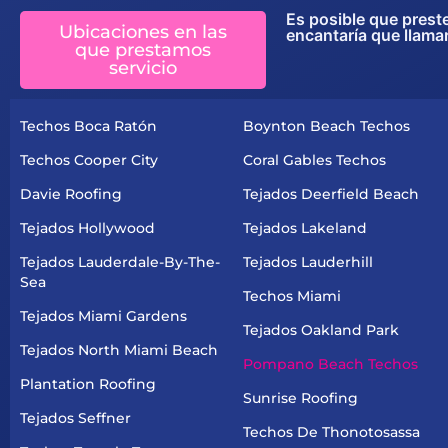
Es posible que prest
Ubicaciones en las
encantaría que llama
que prestamos
servicio
Techos Boca Ratón
Boynton Beach Techos
Techos Cooper City
Coral Gables Techos
Davie Roofing
Tejados Deerfield Beach
Tejados Hollywood
Tejados Lakeland
Tejados Lauderdale-By-The-
Tejados Lauderhill
Sea
Techos Miami
Tejados Miami Gardens
Tejados Oakland Park
Tejados North Miami Beach
Pompano Beach Techos
Plantation Roofing
Sunrise Roofing
Tejados Seffner
Techos De Thonotosassa