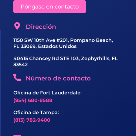
Póngase en contacto
Dirección
1150 SW 10th Ave #201, Pompano Beach,
FL 33069, Estados Unidos
40415 Chancey Rd STE 103, Zephyrhills, FL
33542
Número de contacto
Oficina de Fort Lauderdale:
(954) 680-8588
Oficina de Tampa:
(813) 782-9400