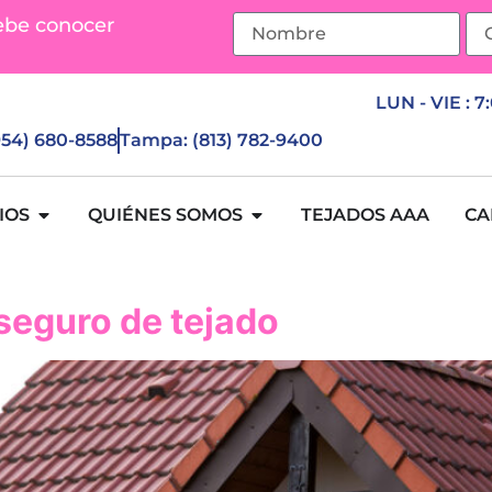
ebe conocer
LUN - VIE : 7
(954) 680-8588
Tampa: (813) 782-9400
IOS
QUIÉNES SOMOS
TEJADOS AAA
CA
 seguro de tejado