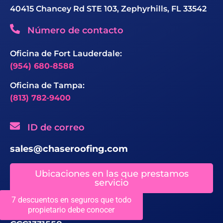
40415 Chancey Rd STE 103, Zephyrhills, FL 33542
Número de contacto
Oficina de Fort Lauderdale:
(954) 680-8588
Oficina de Tampa:
(813) 782-9400
ID de correo
sales@chaseroofing.com
Ubicaciones en las que prestamos
servicio
7 descuentos en seguros que todo
propietario debe conocer
Licencias