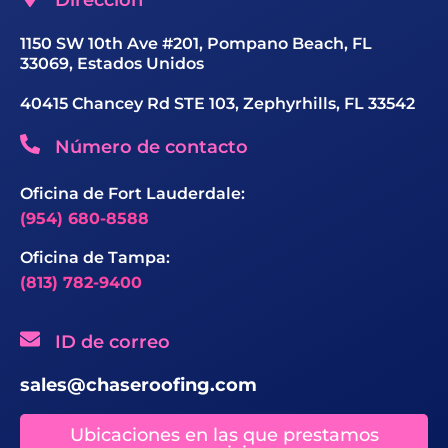
1150 SW 10th Ave #201, Pompano Beach, FL
33069, Estados Unidos
40415 Chancey Rd STE 103, Zephyrhills, FL 33542
Número de contacto
Oficina de Fort Lauderdale:
(954) 680-8588
Oficina de Tampa:
(813) 782-9400
ID de correo
sales@chaseroofing.com
Ubicaciones en las que prestamos