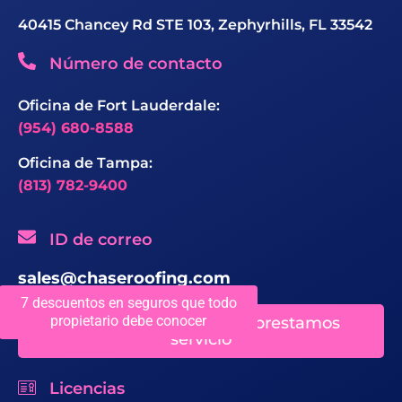
40415 Chancey Rd STE 103, Zephyrhills, FL 33542
Número de contacto
Oficina de Fort Lauderdale:
(954) 680-8588
Oficina de Tampa:
(813) 782-9400
ID de correo
sales@chaseroofing.com
7 descuentos en seguros que todo
propietario debe conocer
Ubicaciones en las que prestamos
servicio
Licencias