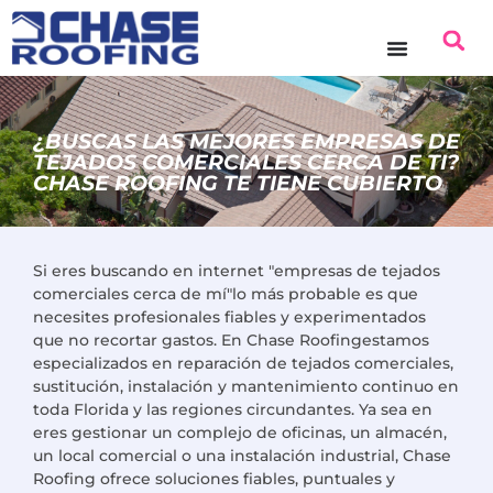
contenido
¿BUSCAS LAS MEJORES EMPRESAS DE
TEJADOS COMERCIALES CERCA DE TI?
CHASE ROOFING TE TIENE CUBIERTO
Si
eres
buscando en internet
"
empresas de tejados
comerciales cerca de mí
"
lo más probable es que
necesites profesionales fiables y experimentados
que
no
recortar gastos. En
Chase Roofing
estamos
especializados en
reparación de tejados comerciales
,
sustitución, instalación y mantenimiento continuo en
toda Florida y las regiones circundantes. Ya sea en
eres
gestionar un complejo de oficinas, un almacén,
un local comercial o una instalación industrial,
Chase
Roofing
ofrece soluciones fiables, puntuales y