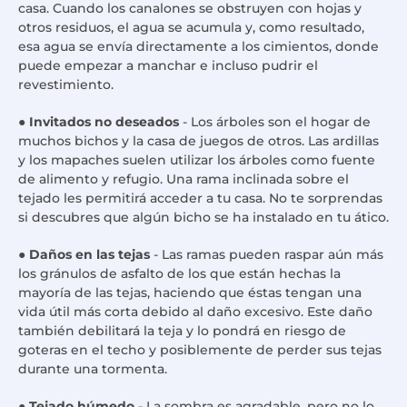
casa. Cuando los canalones se obstruyen con hojas y
otros residuos, el agua se acumula y, como resultado,
esa agua se envía directamente a los cimientos, donde
puede empezar a manchar e incluso pudrir el
revestimiento.
●
Invitados no deseados
- Los árboles son el hogar de
muchos bichos y la casa de juegos de otros. Las ardillas
y los mapaches suelen utilizar los árboles como fuente
de alimento y refugio. Una rama inclinada sobre el
tejado les permitirá acceder a tu casa. No te sorprendas
si descubres que algún bicho se ha instalado en tu ático.
●
Daños en las tejas
- Las ramas pueden raspar aún más
los gránulos de asfalto de los que están hechas la
mayoría de las tejas, haciendo que éstas tengan una
vida útil más corta debido al daño excesivo. Este daño
también debilitará la teja y lo pondrá en riesgo de
goteras en el techo y posiblemente de perder sus tejas
durante una tormenta.
●
Tejado húmedo
- La sombra es agradable, pero no lo