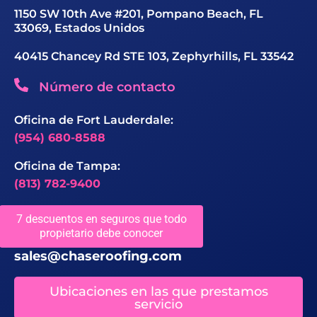
1150 SW 10th Ave #201, Pompano Beach, FL
33069, Estados Unidos
40415 Chancey Rd STE 103, Zephyrhills, FL 33542
Número de contacto
Oficina de Fort Lauderdale:
(954) 680-8588
Oficina de Tampa:
(813) 782-9400
7 descuentos en seguros que todo
ID de correo
propietario debe conocer
sales@chaseroofing.com
Ubicaciones en las que prestamos
servicio