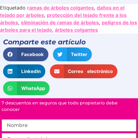
Etiquetado
ramas de árboles colgantes
,
daños en el
tejado por árboles
,
protección del tejado frente a los
árboles
,
eliminación de ramas de árboles
,
peligros de los
árboles para el tejado
,
árboles colgantes
Comparte este artículo
Facebook
Twitter
LinkedIn
Correo electrónico
WhatsApp
7 descuentos en seguros que todo propietario debe
conocer