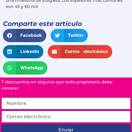
una milésima de pulgada. Los espesores más comunes
son 45 y 60 mil.
Comparte este artículo
Facebook
Twitter
LinkedIn
Correo electrónico
WhatsApp
7 descuentos en seguros que todo propietario debe
conocer
Enviar