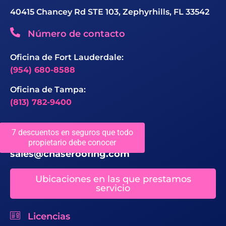
40415 Chancey Rd STE 103, Zephyrhills, FL 33542
Número de contacto
Oficina de Fort Lauderdale:
(954) 680-8588
Oficina de Tampa:
(813) 782-9400
ID de correo
7 descuentos en seguros que todo
propietario debe conocer
sales@chaseroofing.com
Ubicaciones en las que prestamos
servicio
Licencias