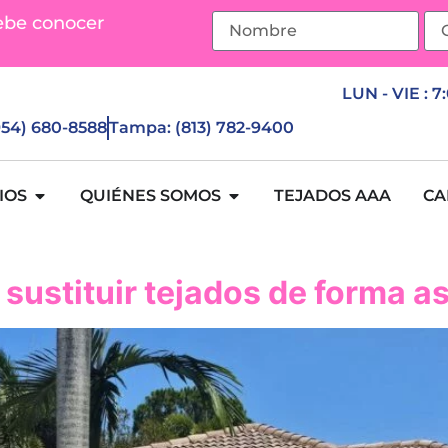
ebe conocer
LUN - VIE : 7
(954) 680-8588
Tampa: (813) 782-9400
IOS
QUIÉNES SOMOS
TEJADOS AAA
CA
a sustituir tejados de forma a