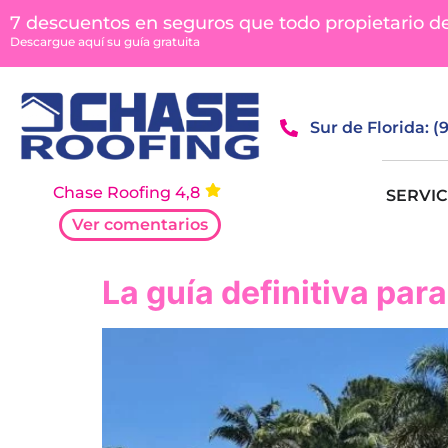
contenido
7 descuentos en seguros que todo propietario d
Descargue aquí su guía gratuita
Sur de Florida: 
Chase Roofing 4,8
SERVIC
Ver comentarios
La guía definitiva par