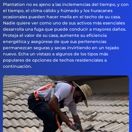
Plantation no es ajeno a las inclemencias del tiempo, y con
el tiempo, el clima cálido y húmedo y los huracanes
ocasionales pueden hacer mella en el techo de su casa.
Nadie quiere ver como uno de sus activos más esenciales
desarrolla una fuga que puede conducir a mayores daños.
Proteja el valor de su casa, aumente su eficiencia
energética y asegúrese de que sus pertenencias
permanezcan seguras y secas invirtiendo en un tejado
nuevo. Echa un vistazo a algunos de los tipos más
populares de opciones de techos residenciales a
continuación.