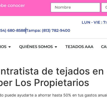
ebe conocer
LUN - VIE : 7
(954) 680-8588
Tampa: (813) 782-9400
IOS
QUIÉNES SOMOS
TEJADOS AAA
CA
tratista de tejados en e
er Los Propietarios
do puede ayudarte a ahorrar hasta 50% en tus gastos anual