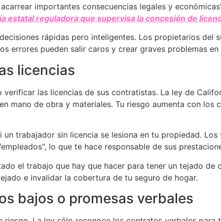
de acarrear importantes consecuencias legales y económicas
a estatal reguladora que supervisa la concesión de licenci
cisiones rápidas pero inteligentes. Los propietarios del s
tos errores pueden salir caros y crear graves problemas en 
as licencias
verificar las licencias de sus contratistas. La ley de Califo
n mano de obra y materiales. Tu riesgo aumenta con los con
i un trabajador sin licencia se lesiona en tu propiedad. Lo
s "empleados", lo que te hace responsable de sus prestacio
etado el trabajo que hay que hacer para tener un tejado de
tejado e invalidar la cobertura de tu seguro de hogar.
ios bajos o promesas verbales
 riesgo. La ley sólo reconoce los contratos verbales para t