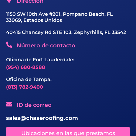
Dirección
1150 SW 10th Ave #201, Pompano Beach, FL
33069, Estados Unidos
40415 Chancey Rd STE 103, Zephyrhills, FL 33542
Número de contacto
Oficina de Fort Lauderdale:
(954) 680-8588
Oficina de Tampa:
(813) 782-9400
ID de correo
sales@chaseroofing.com
Ubicaciones en las que prestamos