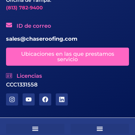
Oficina de Tampa:
(813) 782-9400
ID de correo
sales@chaseroofing.com
Ubicaciones en las que prestamos
servicio
Licencias
CCC1331558