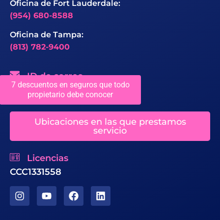
Oficina de Fort Lauderdale:
(954) 680-8588
Oficina de Tampa:
(813) 782-9400
ID de correo
7 descuentos en seguros que todo
propietario debe conocer
sales@chaseroofing.com
Ubicaciones en las que prestamos
servicio
Licencias
CCC1331558