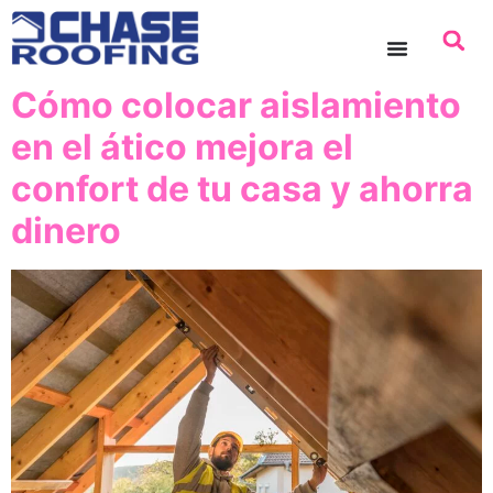
contenido
Cómo colocar aislamiento
en el ático mejora el
confort de tu casa y ahorra
dinero