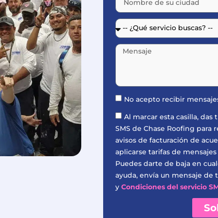
No acepto recibir mensaj
Al marcar esta casilla, da
SMS de Chase Roofing para rec
avisos de facturación de acu
aplicarse tarifas de mensajes
Puedes darte de baja en cua
ayuda, envía un mensaje de t
y
Condiciones del servicio S
So