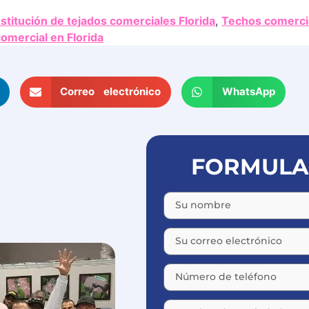
stitución de tejados comerciales Florida
,
Techos comercia
omercial en Florida
Correo electrónico
WhatsApp
FORMULAR