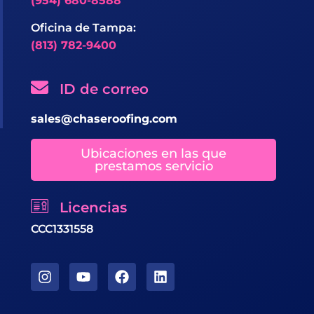
(954) 680-8588
Oficina de Tampa:
(813) 782-9400
ID de correo
sales@chaseroofing.com
Ubicaciones en las que
prestamos servicio
Licencias
CCC1331558