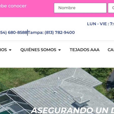
ebe conocer
LUN - VIE : 7
(954) 680-8588
Tampa: (813) 782-9400
IOS
QUIÉNES SOMOS
TEJADOS AAA
CA
ASEGURANDO UN 