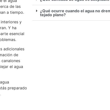
e el agua
erca de las
¿Qué ocurre cuando el agua no dre
nan a tiempo.
tejado plano?
interiores y
ran. Y ha
arte esencial
roblemas.
s adicionales
rmación de
s canalones
ejar el agua
 agua
estás preparado
.