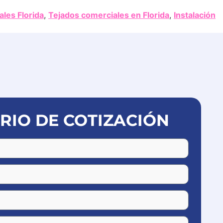
les Florida
,
Tejados comerciales en Florida
,
Instalación
IO DE COTIZACIÓN