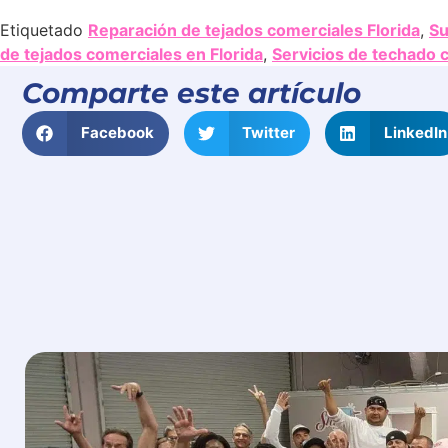
Etiquetado
Reparación de tejados comerciales Florida
,
Su
de tejados comerciales en Florida
,
Servicios de techado c
Comparte este artículo
Facebook
Twitter
LinkedIn