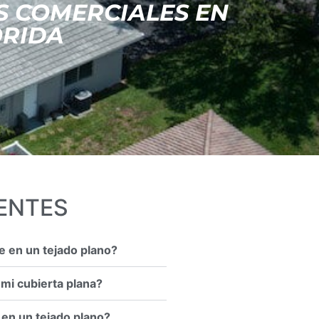
S COMERCIALES EN
ORIDA
ENTES
e en un tejado plano?
mi cubierta plana?
 en un tejado plano?