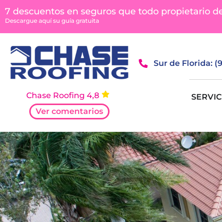
contenido
7 descuentos en seguros que todo propietario d
Descargue aquí su guía gratuita
Sur de Florida: 
Chase Roofing 4,8
SERVIC
Ver comentarios