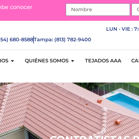
ebe conocer
LUN - VIE : 7
(954) 680-8588
Tampa: (813) 782-9400
IOS
QUIÉNES SOMOS
TEJADOS AAA
CA