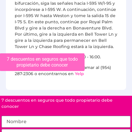
bifurcación, siga las señales hacia I-595 W/I-95 y
incorpórese a I-595 W. A continuación, continúe
por I-595 W hasta Weston y tome la salida 15 de
I-75 S. En este punto, continúe por Royal Palm
Blvd y gire a la derecha en Bonaventure Blvd.
Por último, gire a la izquierda en Bell Tower Ln y
gire a la izquierda para permanecer en Bell
Tower Ln y Chase Roofing estará a la izquierda.
Abrimos de lunes a viernes: 07:00 - 16:00.
7 descuentos en seguros que todo
propietario debe conocer
Si tiene más preguntas, puede llamar al (954)
287-2306 o encontrarnos en
Yelp
7 descuentos en seguros que todo propietario debe
conocer