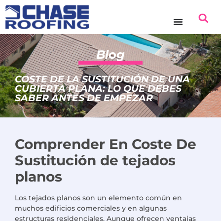
contenido
Blog
COSTE DE LA SUSTITUCIÓN DE UNA
CUBIERTA PLANA: LO QUE DEBES
SABER ANTES DE EMPEZAR
Comprender
En
Coste
De
Sustitución de tejados
planos
Los tejados planos son un elemento común en
muchos edificios comerciales y en algunas
estructuras residenciales. Aunque ofrecen ventajas