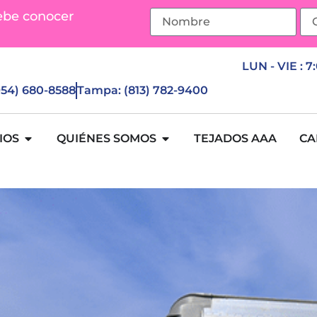
ebe conocer
LUN - VIE : 7
(954) 680-8588
Tampa: (813) 782-9400
IOS
QUIÉNES SOMOS
TEJADOS AAA
CA