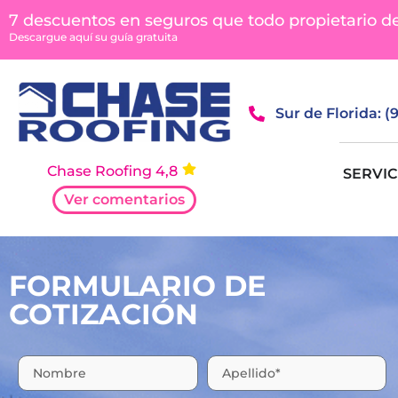
7 descuentos en seguros que todo propietario d
Descargue aquí su guía gratuita
Sur de Florida: 
Chase Roofing 4,8
SERVIC
Ver comentarios
FORMULARIO DE
COTIZACIÓN