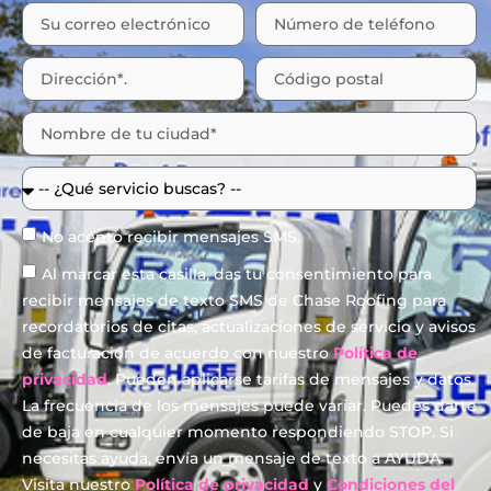
No acepto recibir mensajes SMS.
Al marcar esta casilla, das tu consentimiento para
recibir mensajes de texto SMS de Chase Roofing para
recordatorios de citas, actualizaciones de servicio y avisos
de facturación de acuerdo con nuestro
Política de
privacidad
. Pueden aplicarse tarifas de mensajes y datos.
La frecuencia de los mensajes puede variar. Puedes darte
de baja en cualquier momento respondiendo STOP. Si
necesitas ayuda, envía un mensaje de texto a AYUDA.
Visita nuestro
Política de privacidad
y
Condiciones del