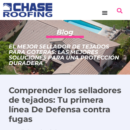
contenido
Blog
EL MEJOR SELLADOR DE TEJADOS
PARA GOTERAS: LAS MEJORES
SOLUCIONES PARA UNA PROTECCIÓN
DURADERA
Comprender los selladores
de tejados
:
Tu primera
línea
De
Defensa contra
fugas