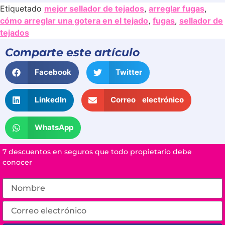
Etiquetado
mejor sellador de tejados
,
arreglar fugas
,
cómo arreglar una gotera en el tejado
,
fugas
,
sellador de
tejados
Comparte este artículo
Facebook
Twitter
LinkedIn
Correo electrónico
WhatsApp
7 descuentos en seguros que todo propietario debe
conocer