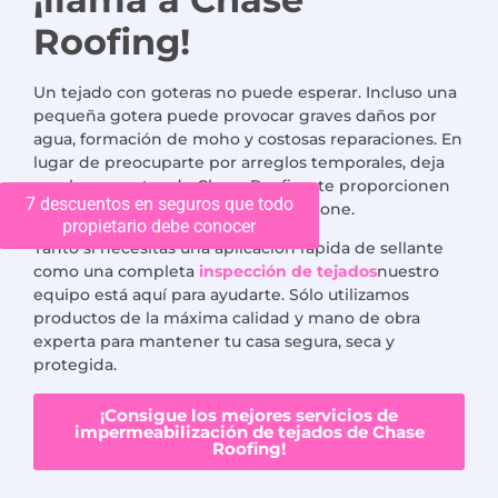
Roofing!
Un tejado con goteras no puede esperar. Incluso una
pequeña gotera puede provocar graves daños por
agua, formación de moho y costosas reparaciones. En
lugar de preocuparte por arreglos temporales, deja
que los expertos de Chase Roofing te proporcionen
7 descuentos en seguros que todo
una solución a largo plazo que funcione.
propietario debe conocer
Tanto si necesitas una aplicación rápida de sellante
como una completa
inspección de tejados
nuestro
equipo está aquí para ayudarte. Sólo utilizamos
productos de la máxima calidad y mano de obra
experta para mantener tu casa segura, seca y
protegida.
¡Consigue los mejores servicios de
impermeabilización de tejados de Chase
Roofing!