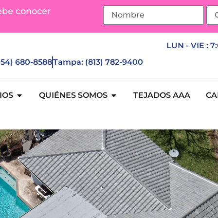
ebe conocer
LUN - VIE : 7
(954) 680-8588
Tampa: (813) 782-9400
IOS
QUIÉNES SOMOS
TEJADOS AAA
CA