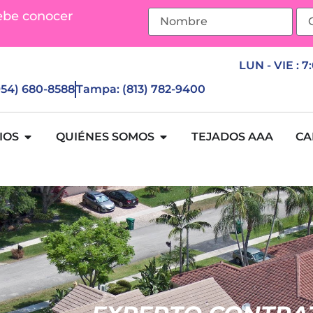
ebe conocer
LUN - VIE : 7
(954) 680-8588
Tampa: (813) 782-9400
IOS
QUIÉNES SOMOS
TEJADOS AAA
CA