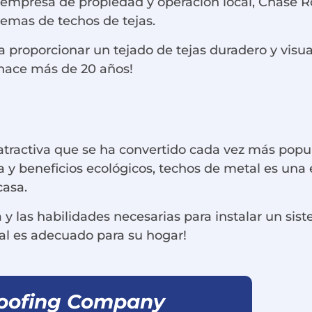
mpresa de propiedad y operación local, Chase Ro
temas de techos de tejas.
ra proporcionar un tejado de tejas duradero y vi
hace más de 20 años!
tractiva que se ha convertido cada vez más popula
ra y beneficios ecológicos, techos de metal es un
casa.
 y las habilidades necesarias para instalar un sis
tal es adecuado para su hogar!
Roofing Company