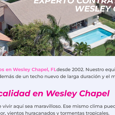
EXPERTO CONTRAT
WESLEY 
os en Wesley Chapel, FL
desde 2002. Nuestro equi
además de un techo nuevo de larga duración y el mej
 calidad en Wesley Chapel
e vivir aquí sea maravilloso. Ese mismo clima pue
dor, vientos huracanados y tormentas tropicales.