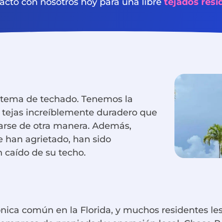
acto con nosotros hoy para una libre
tejados resi
istema de techado. Tenemos la
e tejas increíblemente duradero que
darse de otra manera. Además,
e han agrietado, han sido
 caído de su techo.
ónica común en la Florida, y muchos residentes les