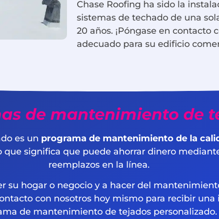
Chase Roofing ha sido la instal
sistemas de techado de una sola
20 años. ¡Póngase en contacto c
adecuado para su edificio come
as de mantenimiento de t
jado es un
programa de mantenimiento de la cali
lo que significa que puede ahorrar dinero mediant
reemplazos en la línea.
 su hogar o negocio y a hacer del mantenimiento 
tacto con nosotros hoy mismo para recibir una i
ama de mantenimiento de tejados personalizad