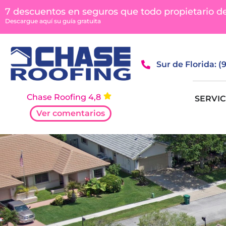
contenido
7 descuentos en seguros que todo propietario d
Descargue aquí su guía gratuita
Sur de Florida: 
Chase Roofing 4,8
SERVIC
Ver comentarios