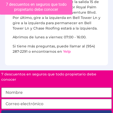
por I-595 W hasta Weston y tome la salida 15 de
7 descuentos en seguros que todo
I-75 S. En este punto, continúe por Royal Palm
propietario debe conocer
Blvd y gire a la derecha en Bonaventure Blvd.
Por último, gire a la izquierda en Bell Tower Ln y
gire a la izquierda para permanecer en Bell
Tower Ln y Chase Roofing estará a la izquierda.
Abrimos de lunes a viernes: 07:00 - 16:00.
Si tiene más preguntas, puede llamar al (954)
287-2291 o encontrarnos en
Yelp
7 descuentos en seguros que todo propietario debe
conocer