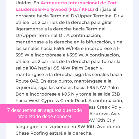
Unidos. En
Aeropuerto Internacional de Fort
Lauderdale-Hollywood (FLL / KFLL)
diríjase al
noroeste hacia Terminal Dr/Upper Terminal Dr y
utilice los 2 carriles de la derecha para girar
ligeramente a la derecha hacia Terminal
Dr/Upper Terminal Dr. A continuación,
manténgase a la derecha en la bifurcación, siga
las señales hacia I-595 W/I-95 e incorpórese a I-
595 W e incorpórese a I-595 W. A continuación,
utilice los 2 carriles de la derecha para tomar la
salida 10A hacia I-95 N/W Palm Beach y
manténgase a la derecha, siga las señales hacia
Route 842. En este punto, manténgase a la
izquierda, siga las señales hacia I-95 N/W Palm
Bch e incorpórese a I-95 N y tome la salida 33B
hacia West Cypress Creek Road. A continuación,
incorpórese a NE 62nd St/E Cypress Creek Rd y
7 descuentos en seguros que todo
gire a la derecha hacia FL-811A/N Andrews Ave.
propietario debe conocer
Por último, gire a la derecha en SW 13th Ct y
luego gire a la izquierda en SW 10th Ave donde
Chase Roofing estará a la derecha.