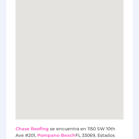
Chase Roofing
se encuentra en 1150 SW 10th
Ave #201,
Pompano Beach
FL 33069, Estados