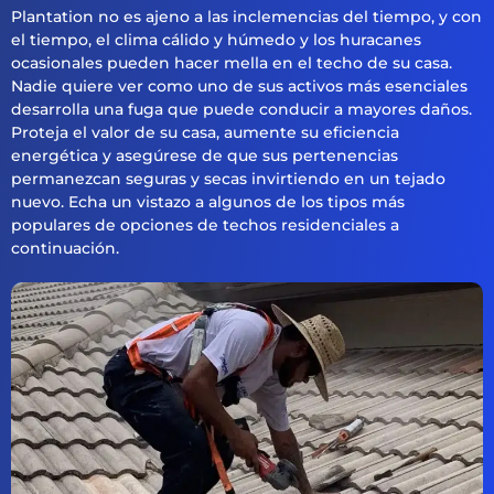
Plantation no es ajeno a las inclemencias del tiempo, y con
el tiempo, el clima cálido y húmedo y los huracanes
ocasionales pueden hacer mella en el techo de su casa.
Nadie quiere ver como uno de sus activos más esenciales
desarrolla una fuga que puede conducir a mayores daños.
Proteja el valor de su casa, aumente su eficiencia
energética y asegúrese de que sus pertenencias
permanezcan seguras y secas invirtiendo en un tejado
nuevo. Echa un vistazo a algunos de los tipos más
populares de opciones de techos residenciales a
continuación.