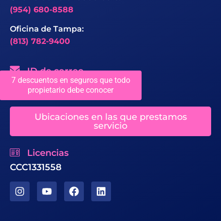
(954) 680-8588
Oficina de Tampa:
(813) 782-9400
ID de correo
7 descuentos en seguros que todo
propietario debe conocer
sales@chaseroofing.com
Ubicaciones en las que prestamos
servicio
Licencias
CCC1331558