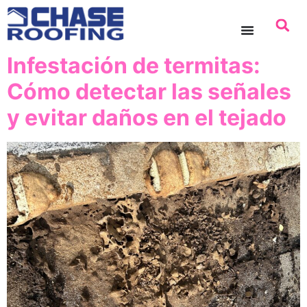
contenido
Infestación de termitas:
Cómo detectar las señales
y evitar daños en el tejado