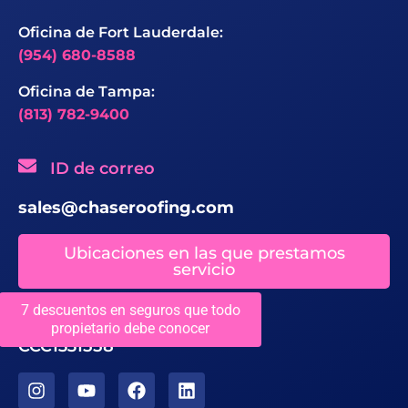
Oficina de Fort Lauderdale:
(954) 680-8588
Oficina de Tampa:
(813) 782-9400
ID de correo
sales@chaseroofing.com
Ubicaciones en las que prestamos
servicio
7 descuentos en seguros que todo
Licencias
propietario debe conocer
CCC1331558