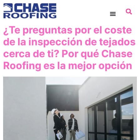
contenido
¿Te preguntas por el coste
de la inspección de tejados
cerca de ti? Por qué Chase
Roofing es la mejor opción