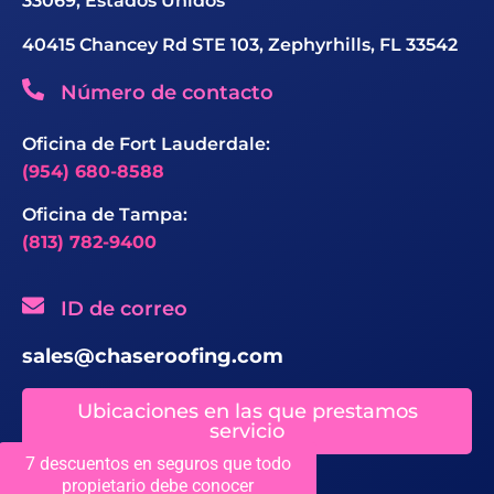
33069, Estados Unidos
40415 Chancey Rd STE 103, Zephyrhills, FL 33542
Número de contacto
Oficina de Fort Lauderdale:
(954) 680-8588
Oficina de Tampa:
(813) 782-9400
ID de correo
sales@chaseroofing.com
Ubicaciones en las que prestamos
servicio
7 descuentos en seguros que todo
propietario debe conocer
Licencias