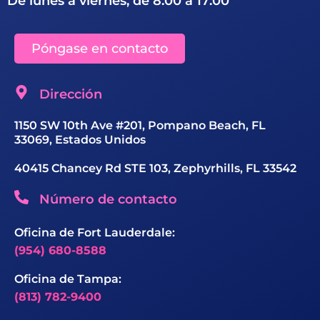
De lunes a viernes, de 8:00 a 17:00
Póngase en contacto
Dirección
1150 SW 10th Ave #201, Pompano Beach, FL
33069, Estados Unidos
40415 Chancey Rd STE 103, Zephyrhills, FL 33542
Número de contacto
Oficina de Fort Lauderdale:
(954) 680-8588
Oficina de Tampa:
(813) 782-9400