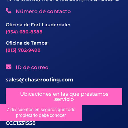
Número de contacto
Oficina de Fort Lauderdale:
(954) 680-8588
Oficina de Tampa:
(813) 782-9400
ID de correo
sales@chaseroofing.com
Ubicaciones en las que prestamos
servicio
7 descuentos en seguros que todo
Licencias
propietario debe conocer
CCC1331558