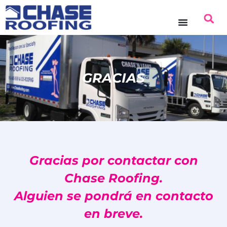
GRACIAS
Gracias por contactar con
Chase Roofing.
Alguien se pondrá en contacto
en breve.