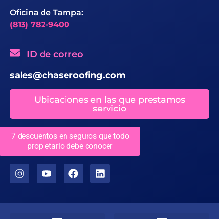
Oficina de Tampa:
(813) 782-9400
ID de correo
sales@chaseroofing.com
Ubicaciones en las que prestamos
servicio
Licencias
7 descuentos en seguros que todo
propietario debe conocer
CCC1331558