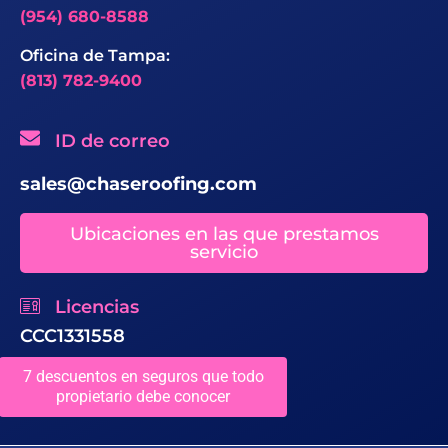
(954) 680-8588
Oficina de Tampa:
(813) 782-9400
ID de correo
sales@chaseroofing.com
Ubicaciones en las que prestamos
servicio
Licencias
CCC1331558
7 descuentos en seguros que todo
propietario debe conocer