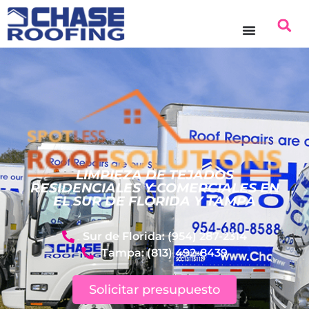
contenido
LIMPIEZA DE TEJADOS
RESIDENCIALES Y COMERCIALES EN
EL SUR DE FLORIDA Y TAMPA
Sur de Florida: (954) 287-2314
Tampa: (813) 492-8439
Solicitar presupuesto