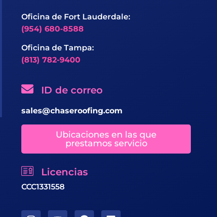
Oficina de Fort Lauderdale:
(954) 680-8588
Oficina de Tampa:
(813) 782-9400
ID de correo
sales@chaseroofing.com
Ubicaciones en las que
prestamos servicio
Licencias
CCC1331558