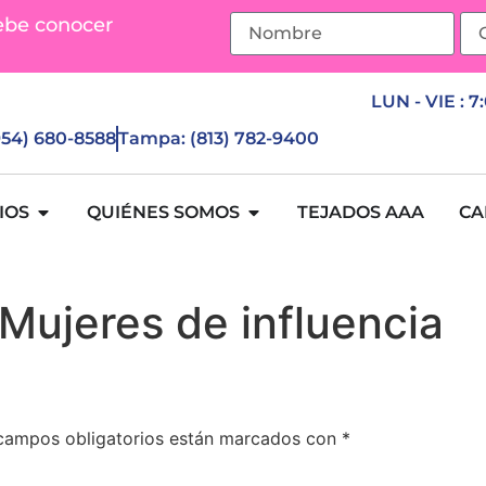
ebe conocer
LUN - VIE : 7
(954) 680-8588
Tampa: (813) 782-9400
IOS
QUIÉNES SOMOS
TEJADOS AAA
CA
Mujeres de influencia
campos obligatorios están marcados con
*