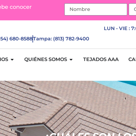
ebe conocer
LUN - VIE : 7
(954) 680-8588
Tampa: (813) 782-9400
IOS
QUIÉNES SOMOS
TEJADOS AAA
CA