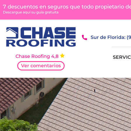
contenido
7 descuentos en seguros que todo propietario d
Descargue aquí su guía gratuita
Sur de Florida: 
Chase Roofing 4,8
SERVIC
Ver comentarios