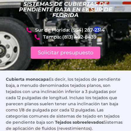
SISTEMAS DE CUBIERTAS DE
PENDIENTE BAJA EN EL SUR DE
FLORIDA
Sur de Florida: (954) 287-2314
Tampa: (813) 492-8439
Solicitar presupuesto
Cubierta monocapa
Es decir, los tejados de pendiente
baja, a menudo denominados tejados planos, son
tejados con una inclinación inferior a 3 pulgadas por
cada 12 pulgadas de longitud. Incluso los tejados que
parecen planos suelen tener una inclinación tan baja
como 1/8 de pulgada por cada 12 pulgadas. Las
categorías comunes de sistemas de tejado en tejados
de pendiente baja son
Tejados sobreelevados
Sistemas
de aplicación de fluidos (revestimientos).