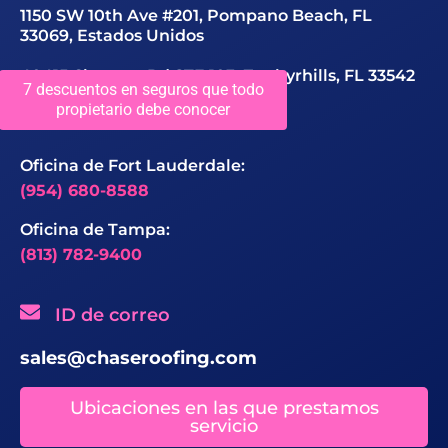
1150 SW 10th Ave #201, Pompano Beach, FL
33069, Estados Unidos
40415 Chancey Rd STE 103, Zephyrhills, FL 33542
7 descuentos en seguros que todo
propietario debe conocer
Número de contacto
Oficina de Fort Lauderdale:
(954) 680-8588
Oficina de Tampa:
(813) 782-9400
ID de correo
sales@chaseroofing.com
Ubicaciones en las que prestamos
servicio