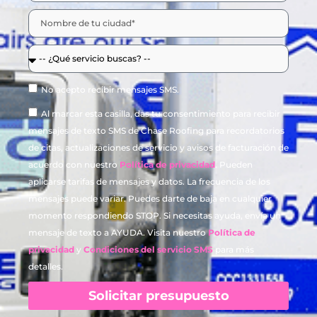
No acepto recibir mensajes SMS.
Al marcar esta casilla, das tu consentimiento para recibir
mensajes de texto SMS de Chase Roofing para recordatorios
de citas, actualizaciones de servicio y avisos de facturación de
acuerdo con nuestro
Política de privacidad
. Pueden
aplicarse tarifas de mensajes y datos. La frecuencia de los
mensajes puede variar. Puedes darte de baja en cualquier
momento respondiendo STOP. Si necesitas ayuda, envía un
mensaje de texto a AYUDA. Visita nuestro
Política de
privacidad
y
Condiciones del servicio SMS
para más
detalles.
Solicitar presupuesto