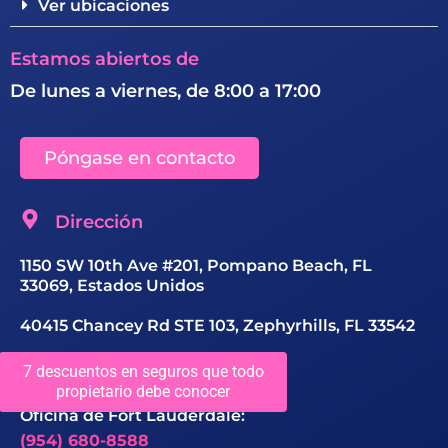
Ver ubicaciones
Estamos abiertos de
De lunes a viernes, de 8:00 a 17:00
Póngase en contacto
Dirección
1150 SW 10th Ave #201, Pompano Beach, FL
33069, Estados Unidos
40415 Chancey Rd STE 103, Zephyrhills, FL 33542
Número de contacto
7 descuentos en seguros que todo
propietario debe conocer
Oficina de Fort Lauderdale:
(954) 680-8588